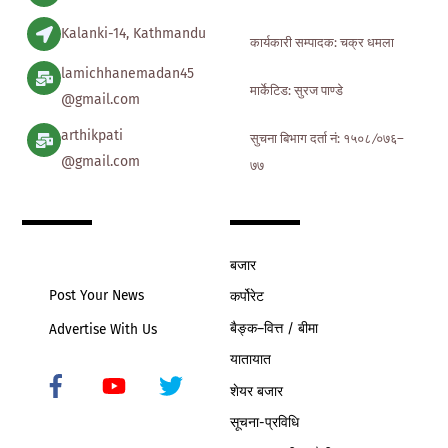
Kalanki-14, Kathmandu
कार्यकारी सम्पादक: चक्र धमला
lamichhanemadan45
मार्केटिड: सुरज पाण्डे
@gmail.com
arthikpati
सुचना बिभाग दर्ता नं: १५०८ ∕०७६–
@gmail.com
७७
बजार
Post Your News
कर्पोरेट
बैङ्क–वित्त / बीमा
Advertise With Us
यातायात
शेयर बजार
Icon
label
सूचना-प्रविधि