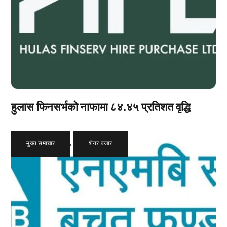
हुलास फिनसर्भको नाफामा ८४.४५ प्रतिशत वृद्धि
मुख्य समाचार
,
शेयर बजार