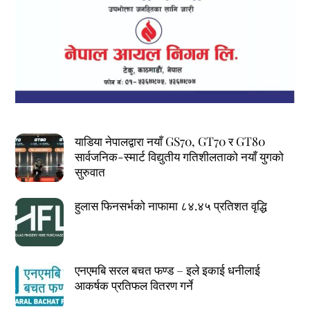
याडिया नेपालद्वारा नयाँ GS70, GT70 र GT80
सार्वजनिक-स्मार्ट विद्युतीय गतिशीलताको नयाँ युगको
सुरुवात
हुलास फिनसर्भको नाफामा ८४.४५ प्रतिशत वृद्धि
एनएमबि सरल बचत फण्ड – इले इकाई धनीलाई
आकर्षक प्रतिफल वितरण गर्ने