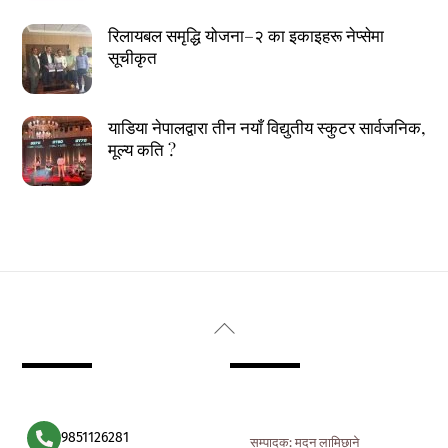
रिलायबल समृद्धि योजना–२ का इकाइहरू नेप्सेमा
सूचीकृत
याडिया नेपालद्वारा तीन नयाँ विद्युतीय स्कुटर सार्वजनिक,
मूल्य कति ?
Back
To
Top
9851126281
सम्पादक: मदन लामिछाने