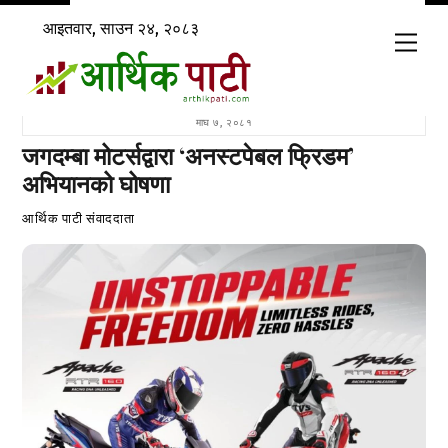
Skip
आइतवार, साउन २४, २०८३
to
Men
content
माघ ७, २०८१
जगदम्बा मोटर्सद्वारा ‘अनस्टपेबल फ्रिडम’
अभियानको घोषणा
आर्थिक पाटी संवाददाता