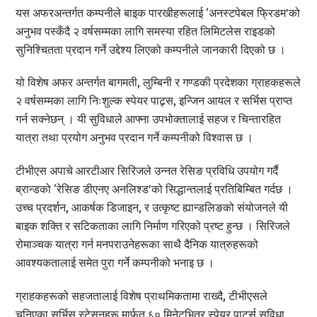
यस अफरअन्तर्गत कम्पनीले बाइक पारखीहरूलाई ‘अनस्टपेबल फ्रिडम’को
अनुभव पस्कँदै २ वर्षसम्मका लागि समस्या रहित लिमिटलेस राइडको
सुनिश्चितता प्रदान गर्ने उद्देश्य लिएको कम्पनीले जानकारी दिएको छ ।
यो विशेष अफर अन्तर्गत बागमती, लुम्बिनी र गण्डकी प्रदेशका ग्राहकहरूले
२ वर्षसम्मका लागि निःशुल्क स्पेयर पाट्र्स, इन्जिन आयल र सर्भिस प्राप्त
गर्न सक्नेछन् । यी सुविधाले आफ्ना उपभोक्तालाई सहज र चिन्तारहित
यात्रा तथा प्रयोग अनुभव प्रदान गर्ने कम्पनीको विश्वास छ ।
टीभीएस अपाचे आरटीआर सिरिजले उन्नत रेसिङ प्रविधि उपयोग गर्दै
ब्रान्डको ‘रेसिङ डीएनए अनलिश्ड’को सिद्धान्तलाई प्रतिबिम्बित गर्दछ ।
उच्च प्रदर्शन, आकर्षक डिजाइन, र उत्कृष्ट ह्यान्डलिङको संयोजनले यी
बाइक शक्ति र सटिकताका लागि निर्माण गरिएको प्रष्ट हुन्छ । सिरिजले
रोमाञ्चक यात्रा गर्न मनपराउनेहरूका साथै दैनिक यात्रुहरूको
आवश्यकतालाई समेत पुरा गर्ने कम्पनीको भनाइ छ ।
ग्राहकहरूको सहजतालाई विशेष प्राथमिकतामा राख्दै, टीभीएसले
चुनिएका सर्भिस स्टेसनहरू मार्फत ६० मिनेटभित्र स्पेयर पार्ट्स सुविधा