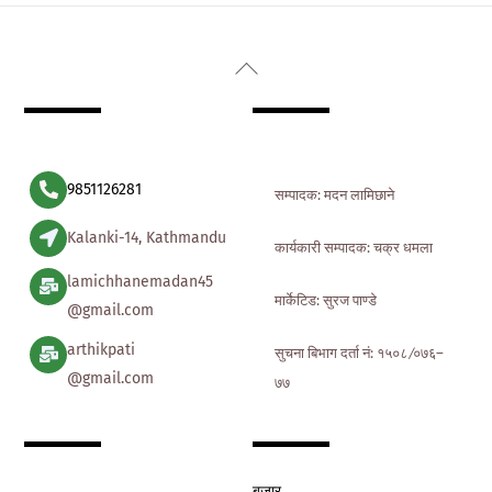
Back
To
Top
9851126281
सम्पादक: मदन लामिछाने
Kalanki-14, Kathmandu
कार्यकारी सम्पादक: चक्र धमला
lamichhanemadan45
मार्केटिड: सुरज पाण्डे
@gmail.com
arthikpati
सुचना बिभाग दर्ता नं: १५०८ ∕०७६–
@gmail.com
७७
बजार