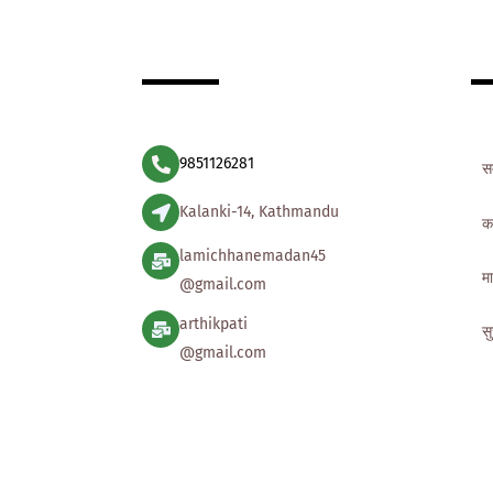
9851126281
स
Kalanki-14, Kathmandu
क
lamichhanemadan45
मा
@gmail.com
arthikpati
स
@gmail.com