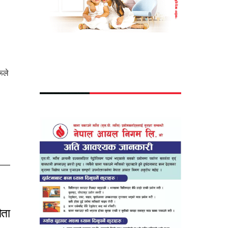
ूले
ौता