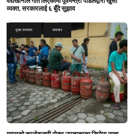
वैद्यखानाले गति लिएकोमा पूर्वमन्त्री पौडेलद्वारा खुसी
व्यक्त, सरकारलाई ६ बुँदे सुझाव
मुख्य समाचार
,
समाचार
ग्यासको कालोबजारी रोक्न उपत्यकाका डिपोमा सादा