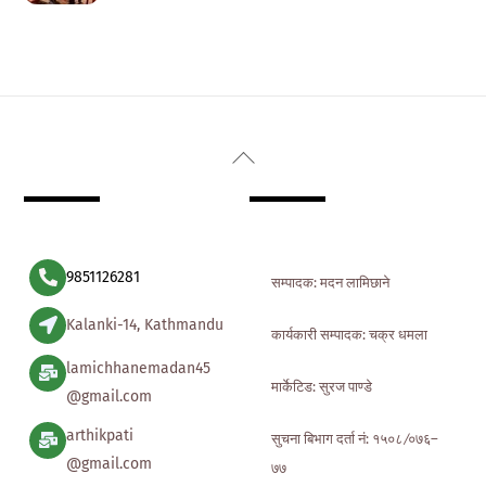
Back
To
Top
9851126281
सम्पादक: मदन लामिछाने
Kalanki-14, Kathmandu
कार्यकारी सम्पादक: चक्र धमला
lamichhanemadan45
मार्केटिड: सुरज पाण्डे
@gmail.com
arthikpati
सुचना बिभाग दर्ता नं: १५०८ ∕०७६–
@gmail.com
७७