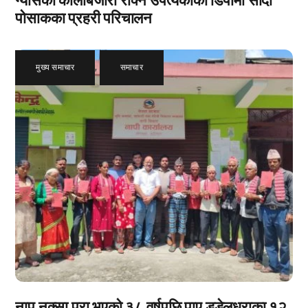
पोसाकका प्रहरी परिचालन
मुख्य समाचार
,
समाचार
नाप नक्सा पूरा भएको ३८ वर्षपछि पाए डडेलधुराका १२