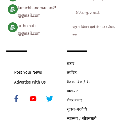
lamichhanemadan45
मार्केटिड: सुरज पाण्डे
@gmail.com
arthikpati
सुचना बिभाग दर्ता नं: १५०८ ∕०७६–
@gmail.com
७७
बजार
Post Your News
कर्पोरेट
बैङ्क–वित्त / बीमा
Advertise With Us
यातायात
शेयर बजार
Icon
label
सूचना-प्रविधि
स्वास्थ्य / जीवनशैली