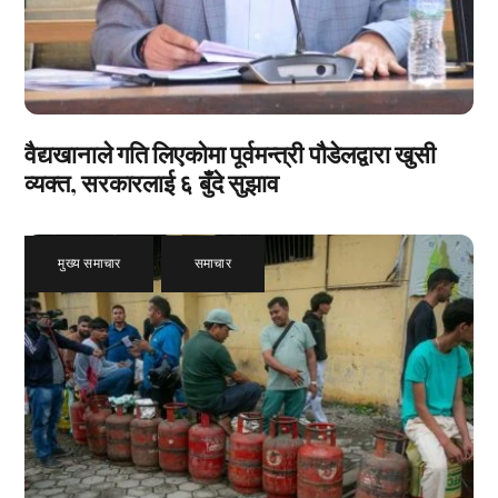
वैद्यखानाले गति लिएकोमा पूर्वमन्त्री पौडेलद्वारा खुसी
व्यक्त, सरकारलाई ६ बुँदे सुझाव
मुख्य समाचार
,
समाचार