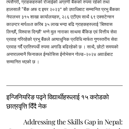
त्यसैगरी, ग्राहकहरुको रोजाईको अग्रणी बैंकको रुपमा रहेको तथा
हालसालै “बैंक अफ द इयर २०२३” को उपाधिबाट सम्मानित प्रभु बैंकका
नेपालभर ३१५ शाखा कार्यालयहरु, २८६ एटीएम साथै ६९ एक्सटेन्सन
काउन्टर मार्पmत करिब ३५ लाख भन्दा बढि ग्राहकहरुलाई ‘बिश्वास
लिन्छौं, विश्वास दिन्छौं’ भन्ने मुल नाराका साथमा बैंकिङ एवं वित्तीय सेवा
प्रवाह गरिरहेको प्रभु बैंकले अत्याधुनिक प्रविधि मार्फत गुणस्तरीय सेवा
प्रवाह गर्दै प्रतिस्पर्धी रुपमा अगाडि बढिरहेको छ । साथै, छोटो समयको
अन्तरालमानै फिनाकल ईन्फोसिस ईनोभेसन गोल्ड–२०२४ अवार्डबाट
सम्मानित भएको छ ।
इन्जिनियरिङ पढ्ने विद्यार्थीहरूलाई १५ कराेडकाे
छात्रवृत्ति दिँदै नेक
Addressing the Skills Gap in Nepal: