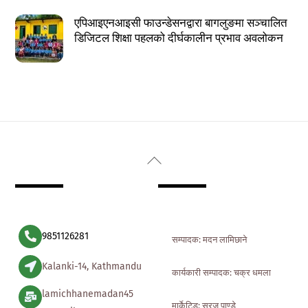
एपिआइएनआइसी फाउन्डेसनद्वारा बागलुङमा सञ्चालित
डिजिटल शिक्षा पहलको दीर्घकालीन प्रभाव अवलोकन
Back
To
Top
9851126281
सम्पादक: मदन लामिछाने
Kalanki-14, Kathmandu
कार्यकारी सम्पादक: चक्र धमला
lamichhanemadan45
मार्केटिड: सुरज पाण्डे