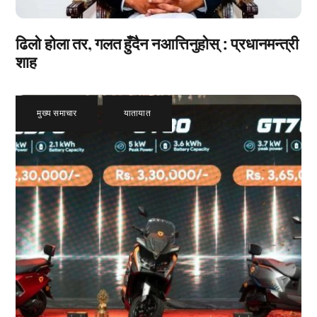
ढिलो होला तर, गलत हुँदैन नआत्तिनुहोस् : प्रधानमन्त्री
शाह
मुख्य समाचार
,
यातायात