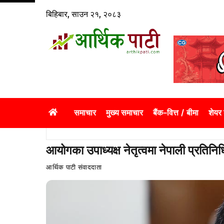
Skip
बिहिबार, साउन २१, २०८३
to
content
समाचार
मुख्य समाचार
बैंक–वित्त / बीमा
शेयर
आयोगका उपाध्यक्ष नेतृत्वमा नेपाली प्रतिनि
आर्थिक पाटी संवाददाता