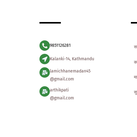
9851126281
स
Kalanki-14, Kathmandu
क
lamichhanemadan45
मा
@gmail.com
arthikpati
स
@gmail.com