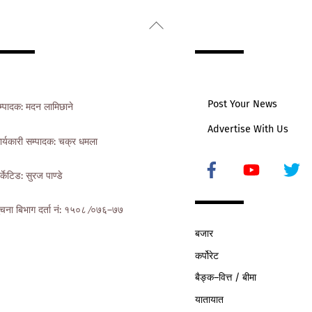
Back
To
Top
Post Your News
म्पादक: मदन लामिछाने
Advertise With Us
ार्यकारी सम्पादक: चक्र धमला
Icon
र्केटिड: सुरज पाण्डे
label
ुचना बिभाग दर्ता नं: १५०८ ∕०७६–७७
बजार
कर्पोरेट
बैङ्क–वित्त / बीमा
यातायात