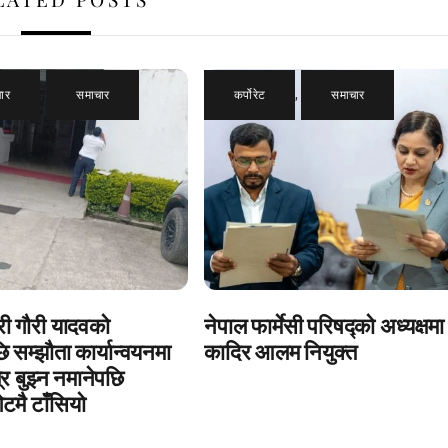
चार
,
समाचार
कर्पोरेट
,
समाचार
्री गौरी यादवको
नेपाल फार्मेसी परिषद्को अध्यक्षमा
ि सम्झौता कार्यान्वयनमा
कादिर आलम नियुक्त
र बुझ्न नमानेपछि
ेटमै टाँसियो