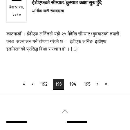
ईडीएफको सीम्याट/कुम्याट कक्षा सुरु हुँदै
बैशाख २४,
आर्थिक पाटी संवाददाता
२०८०
काठमाडौँ । ईडीएफ लर्निङले यही २५ मेदेखि सीम्याट/कुम्याटको तयारी
कक्षा सञ्चालन गर्ने घोषणा गरेको छ । ईडीएफ लर्निङ ईडीएफ
इडमिसनको प्रसिद्ध शिक्षा संस्थान हो । […]
«
‹
192
193
194
195
›
»
Back
To
Top