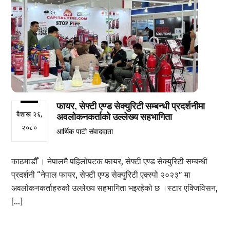
फायर, सेफ्टी एण्ड सेक्युरिटी सम्बन्धी प्रदर्शनीमा
बैशाख २६,
अवलोकनकर्ताको उल्लेख्य सहभागिता
२०८०
आर्थिक पाटी संवाददाता
काठमाडौँ । नेपालमै पहिलोपटक फायर, सेफ्टी एण्ड सेक्युरिटी सम्बन्धी
प्रदर्शनी “नेपाल फायर, सेफ्टी एण्ड सेक्युरिटी एक्स्पो २०२३” मा
अवलोकनकर्ताहरुकोे उल्लेख्य सहभागिता भइरहेको छ ।स्टार एक्जिविसन,
[…]