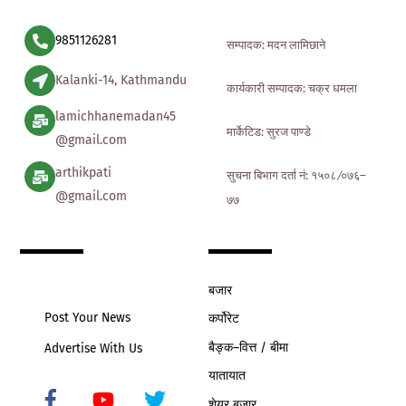
9851126281
सम्पादक: मदन लामिछाने
Kalanki-14, Kathmandu
कार्यकारी सम्पादक: चक्र धमला
lamichhanemadan45
मार्केटिड: सुरज पाण्डे
@gmail.com
arthikpati
सुचना बिभाग दर्ता नं: १५०८ ∕०७६–
@gmail.com
७७
बजार
Post Your News
कर्पोरेट
बैङ्क–वित्त / बीमा
Advertise With Us
यातायात
शेयर बजार